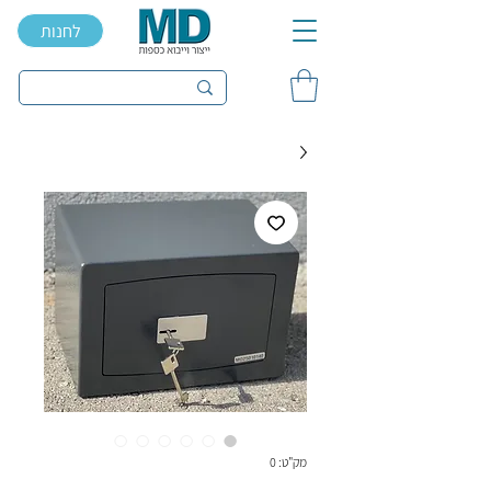
לחנות
מק"ט: 0